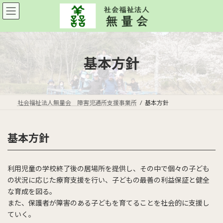
コ
ナ
ン
ビ
テ
ゲ
ン
ー
ツ
シ
へ
ョ
基本方針
ス
ン
キ
に
ッ
移
プ
動
社会福祉法人無量会 障害児通所支援事業所
基本方針
基本方針
利用児童の学校終了後の居場所を提供し、その中で個々の子ども
の状況に応じた療育支援を行い、子どもの最善の利益保証と健全
な育成を図る。
また、保護者が障害のある子どもを育てることを社会的に支援し
ていく。